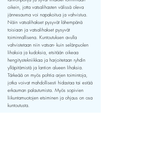
oikein, jotta vatsalihasten välissä oleva
jännesauma voi napakoitua ja vahvistua.
Näin vatsalihakset pysyvät lähempänä
toisiaan ja vatsalihakset pysyvät
toiminnallisena. Kuntoutuksen avulla
vahvistetaan niin vatsan- kuin selänpuolen
lihaksia ja kudoksia, etsitään oikeaa
hengitystekniikkaa ja harjoitetaan ryhdin
ylläpitämistä ja lantion alueen lihaksia.
Tärkeää on myös pohtia arjen toimintoja,
jotka voivat mahdollisesti hidastaa tai estää
erkauman palautumista. Myös sopivien
liikuntamuotojen etsiminen ja ohjaus on osa
kuntoutusta.
Varaa aika!