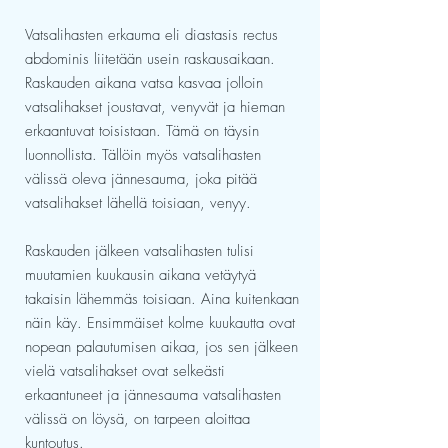
Vatsalihasten erkauma eli diastasis rectus
abdominis liitetään usein raskausaikaan.
Raskauden aikana vatsa kasvaa jolloin
vatsalihakset joustavat, venyvät ja hieman
erkaantuvat toisistaan. Tämä on täysin
luonnollista. Tällöin myös vatsalihasten
välissä oleva jännesauma, joka pitää
vatsalihakset lähellä toisiaan, venyy.
Raskauden jälkeen vatsalihasten tulisi
muutamien kuukausin aikana vetäytyä
takaisin lähemmäs toisiaan. Aina kuitenkaan
näin käy. Ensimmäiset kolme kuukautta ovat
nopean palautumisen aikaa, jos sen jälkeen
vielä vatsalihakset ovat selkeästi
erkaantuneet ja jännesauma vatsalihasten
välissä on löysä, on tarpeen aloittaa
kuntoutus.