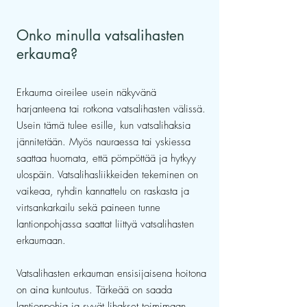
Onko minulla vatsalihasten
erkauma?
Erkauma oireilee usein näkyvänä
harjanteena tai rotkona vatsalihasten välissä.
Usein tämä tulee esille, kun vatsalihaksia
jännitetään. Myös nauraessa tai yskiessa
saattaa huomata, että pömpöttää ja hytkyy
ulospäin. Vatsalihasliikkeiden tekeminen on
vaikeaa, ryhdin kannattelu on raskasta ja
virtsankarkailu sekä paineen tunne
lantionpohjassa saattat liittyä vatsalihasten
erkaumaan.
Vatsalihasten erkauman ensisijaisena hoitona
on aina kuntoutus. Tärkeää on saada
lantionpohja ja syvät lihakset toimimaan